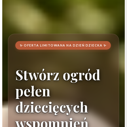
✨ OFERTA LIMITOWANA NA DZIEŃ DZIECKA ✨
Stwórz ogród
pełen
dziecięcych
wspomnień