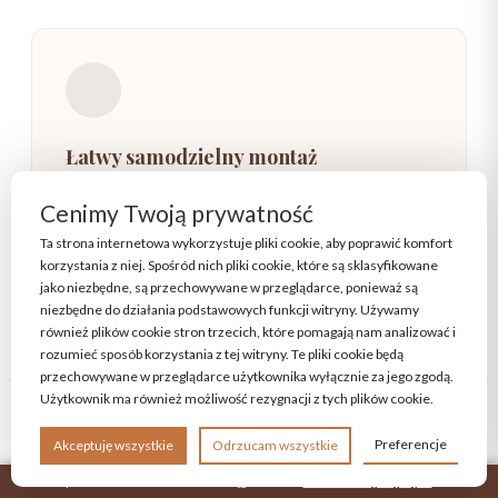
Łatwy samodzielny montaż
Do każdego zestawu dołączamy przejrzystą, czytelną
Cenimy Twoją prywatność
instrukcję krok po kroku oraz komplet niezbędnych
Ta strona internetowa wykorzystuje pliki cookie, aby poprawić komfort
okuć. Zmontujesz go z przyjemnością!
korzystania z niej. Spośród nich pliki cookie, które są sklasyfikowane
jako niezbędne, są przechowywane w przeglądarce, ponieważ są
niezbędne do działania podstawowych funkcji witryny. Używamy
również plików cookie stron trzecich, które pomagają nam analizować i
rozumieć sposób korzystania z tej witryny. Te pliki cookie będą
przechowywane w przeglądarce użytkownika wyłącznie za jego zgodą.
Użytkownik ma również możliwość rezygnacji z tych plików cookie.
Preferencje
Akceptuję wszystkie
Odrzucam wszystkie
×
KOMPLETNE ROZWIĄZANIA W SUPER CENACH
Masz prawo do zwrotu towaru w ciągu 14 dni.
Dowiedz się więcej →