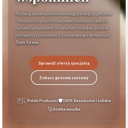
Podaruj swoim pociechom najpiękniejszy prezent
– bezpieczną oazę kreatywnej zabawy i radości
na świeżym powietrzu. Wybierz solidne, polskie
huśtawki i piaskownice z naturalnego drewna od
Tom-Drew
.
Sprawdź ofertę specjalną
Zobacz gotowe zestawy
🇵🇱
🛡️
Polski Producent
100% Bezpieczne i solidne
🚀
Szybka wysyłka