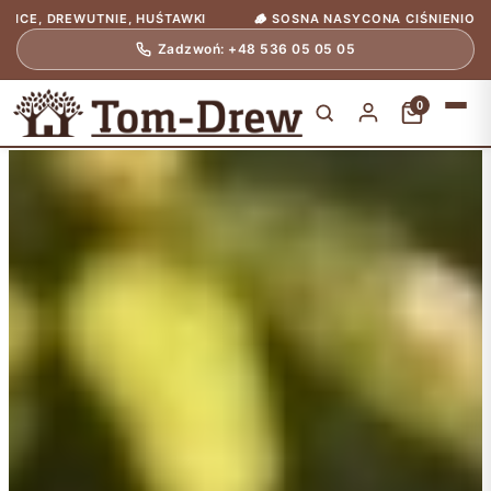
🪵 SOSNA NASYCONA CIŚNIENIOWO TANALITH E
🇵🇱 POLSKIE 
Zadzwoń: +48 536 05 05 05
0