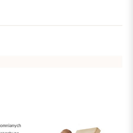
apomnianych
 sportu na