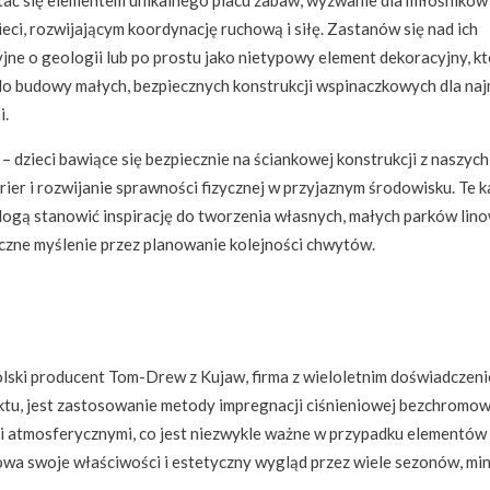
ci, rozwijającym koordynację ruchową i siłę. Zastanów się nad ich
ne o geologii lub po prostu jako nietypowy element dekoracyjny, k
 do budowy małych, bezpiecznych konstrukcji wspinaczkowych dla na
i.
e – dzieci bawiące się bezpiecznie na ściankowej konstrukcji z naszych
ier i rozwijanie sprawności fizycznej w przyjaznym środowisku. Te k
Mogą stanowić inspirację do tworzenia własnych, małych parków lin
czne myślenie przez planowanie kolejności chwytów.
olski producent Tom-Drew z Kujaw, firma z wieloletnim doświadczen
, jest zastosowanie metody impregnacji ciśnieniowej bezchromowej
ami atmosferycznymi, co jest niezwykle ważne w przypadku elementó
owa swoje właściwości i estetyczny wygląd przez wiele sezonów, min