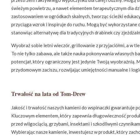
świeżym powietrzu, a nawet elementem terapeutycznym dla dzie
zastosowaniem w ogródkach skalnych, tworząc ścieżki edukacyj
przyciąga wzrok i inspiruje do ruchu. Mogą być wykorzystane
stanowiąc alternatywę dla tradycyjnych drabinek czy zjeżdżaln
Wyobraź sobie letni wieczór, grillowanie z przyjaciółmi, a w tl
To nie tylko zabawa, ale także nauka pokonywania własnych bar
potencjał, który ograniczony jest jedynie Twoją wyobraźnią. 
przydomowym zaciszu, rozwijając umiejętności manualne i logi
Trwałość na lata od Tom-Drew
Jakość i trwałość naszych kamieni do wspinaczki gwarantuje p
Kluczowym elementem, który zapewnia długowieczność produktu
przed wilgociącią, grzybami, insektami i szkodliwymi czynnik
Wybierając nasze kamienie, inwestujesz w produkt, który zach