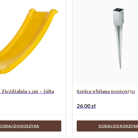
 Zjeżdżalnia 1.2m – żółta
Szpica wbijana 60x60x750
26,00
zł
DODAJ DO KOSZYKA
DODAJ DO KOSZYK