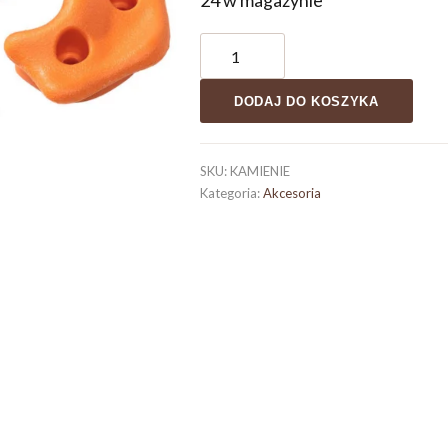
24 w magazynie
ilość
Kamienie
DODAJ DO KOSZYKA
do
wspinaczki
na
SKU:
KAMIENIE
Kategoria:
Akcesoria
ściankę
wspinaczkową