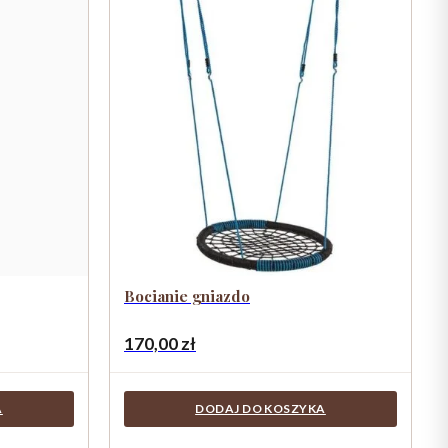
Bocianie gniazdo
170,00
zł
A
DODAJ DO KOSZYKA