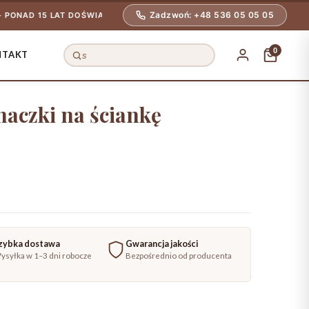
Zadzwoń: +48 536 05 05 05
5 LAT DOŚWIADCZENIA
🚚 BEZPIECZNA DOSTAWA NA TERENIE CAŁ
0
NTAKT
Szukaj
produktów
naczki na ściankę
zybka dostawa
Gwarancja jakości
ysyłka w 1–3 dni robocze
Bezpośrednio od producenta