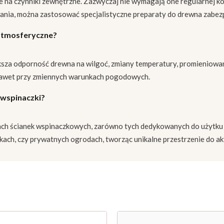
ne na czynniki zewnętrzne. Zazwyczaj nie wymagają one regularnej k
owania, można zastosować specjalistyczne preparaty do drewna zabe
 atmosferyczne?
sza odporność drewna na wilgoć, zmiany temperatury, promieniowan
, nawet przy zmiennych warunkach pogodowych.
 wspinaczki?
ch ścianek wspinaczkowych, zarówno tych dedykowanych do użytku d
kach, czy prywatnych ogrodach, tworząc unikalne przestrzenie do a