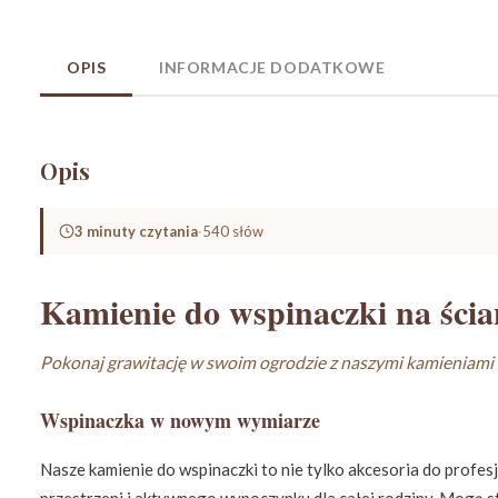
OPIS
INFORMACJE DODATKOWE
Opis
3 minuty czytania
·
540 słów
Kamienie do wspinaczki na ści
Pokonaj grawitację w swoim ogrodzie z naszymi kamieniam
Wspinaczka w nowym wymiarze
Nasze kamienie do wspinaczki to nie tylko akcesoria do profes
przestrzeni i aktywnego wypoczynku dla całej rodziny. Mogą s