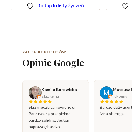
Dodaj do listy życzeń
ZAUFANIE KLIENTÓW
Opinie Google
Kamila Borowicka
Mateusz 
2 lata temu
rok temu
Skrzyneczki zamówione u
Bardzo duży asor
Panstwa są przepiękne i
Miła obsługa.
bardzo solidne. Jestem
naprawdę bardzo