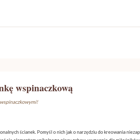
ankę wspinaczkową
i wspinaczkowymi!
jonalnych ścianek. Pomyśl o nich jak o narzędziu do kreowania niez
tać się elementem unikalnego placu zabaw, wyzwanie dla miłośników