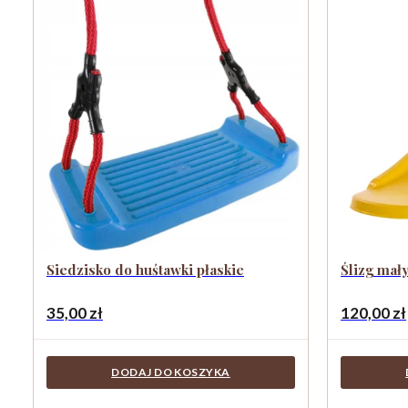
Siedzisko do huśtawki płaskie
Ślizg mały
35,00
zł
120,00
zł
DODAJ DO KOSZYKA