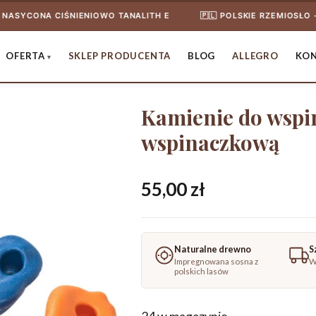
 CIŚNIENIOWO TANALITH E
🇵🇱 POLSKIE RZEMIOSŁO - PONAD 1
OFERTA
SKLEP PRODUCENTA
BLOG
ALLEGRO
KO
Kamienie do wspi
wspinaczkową
55,00
zł
Naturalne drewno
S
Impregnowana sosna z
W
polskich lasów