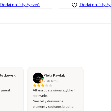
Dodaj do listy życzeń
Dodaj do listy ż
Rutkowski
Piotr Pawlak
2 lata temu
tyment.
Altana postawiona szybko i
sprawnie.
Niestety drewniane
elementy spękane, brudne.