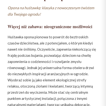
Opona na huśtawkę: klasyka z nowoczesnym twistem
dla Twojego ogrodu!
Więcej niż zabawa: nieograniczone możliwości
Huśtawka opona pionowa to powrót do beztroskich
czasów dzieciństwa, ale z potencjałem, o którym kiedyś
nawet nie śniliśmy. Oczywiście, zapewnia niekończącą się
frajdę podczas bujania, pozwalając dzieciom na chwilę
zapomnienia o codzienności i rozwijanie zmysłu
równowagi. Jednak jej uniwersalna forma otwiera drzwi
do niezwykłych inspiracji aranżacyjnych w ogrodzie.
Wyobraź sobie ją jako element ekologicznej strefy
relaksu, otoczoną ziołami i kwiatami, tworzącą intymną
przestrzeń do wyciszenia. Może stać się centralnym
punktem artystycznej instalacji, połączona z innymi
naturalnymi materiałami, tworząc unikalną dekorację.