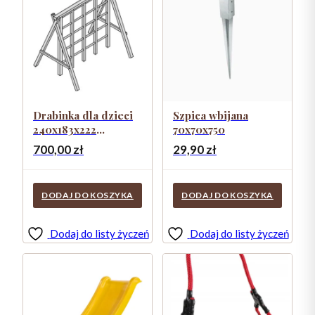
Drabinka dla dzieci
Szpica wbijana
240x183x222
70x70x750
IMPREGNOWANA
700,00
zł
29,90
zł
DODAJ DO KOSZYKA
DODAJ DO KOSZYKA
Dodaj do listy życzeń
Dodaj do listy życzeń