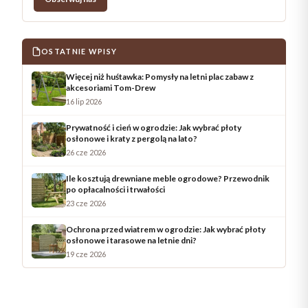
OSTATNIE WPISY
Więcej niż huśtawka: Pomysły na letni plac zabaw z
akcesoriami Tom-Drew
16 lip 2026
Prywatność i cień w ogrodzie: Jak wybrać płoty
osłonowe i kraty z pergolą na lato?
26 cze 2026
Ile kosztują drewniane meble ogrodowe? Przewodnik
po opłacalności i trwałości
23 cze 2026
Ochrona przed wiatrem w ogrodzie: Jak wybrać płoty
osłonowe i tarasowe na letnie dni?
19 cze 2026