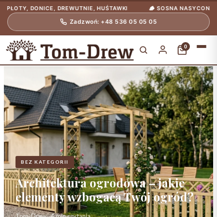
, DONICE, DREWUTNIE, HUŚTAWKI
🪵 SOSNA NASYCONA CIŚNIENI
Zadzwoń: +48 536 05 05 05
0
BEZ KATEGORII
Architektura ogrodowa – jakie
elementy wzbogacą Twój ogród?
Tom-Drew
·
·
4 min czytania