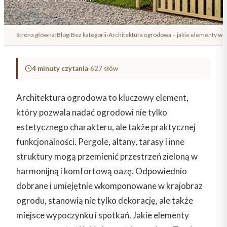
Strona główna
›
Blog
›
Bez kategorii
›
Architektura ogrodowa – jakie elementy w
4 minuty czytania
·
627 słów
Architektura ogrodowa to kluczowy element,
który pozwala nadać ogrodowi nie tylko
estetycznego charakteru, ale także praktycznej
funkcjonalności. Pergole, altany, tarasy i inne
struktury mogą przemienić przestrzeń zieloną w
harmonijną i komfortową oazę. Odpowiednio
dobrane i umiejętnie wkomponowane w krajobraz
ogrodu, stanowią nie tylko dekorację, ale także
miejsce wypoczynku i spotkań. Jakie elementy