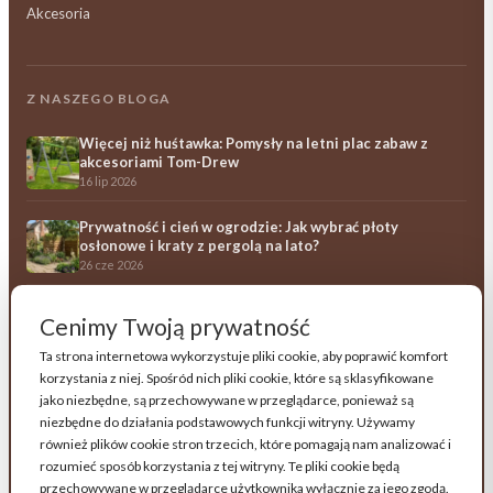
Akcesoria
Z NASZEGO BLOGA
Więcej niż huśtawka: Pomysły na letni plac zabaw z
akcesoriami Tom-Drew
16 lip 2026
Prywatność i cień w ogrodzie: Jak wybrać płoty
osłonowe i kraty z pergolą na lato?
26 cze 2026
Ile kosztują drewniane meble ogrodowe? Przewodnik
Cenimy Twoją prywatność
po opłacalności i trwałości
23 cze 2026
Ta strona internetowa wykorzystuje pliki cookie, aby poprawić komfort
korzystania z niej. Spośród nich pliki cookie, które są sklasyfikowane
Wszystkie artykuły →
jako niezbędne, są przechowywane w przeglądarce, ponieważ są
niezbędne do działania podstawowych funkcji witryny. Używamy
również plików cookie stron trzecich, które pomagają nam analizować i
Obserwuj Tom-Drew na Facebooku
rozumieć sposób korzystania z tej witryny. Te pliki cookie będą
przechowywane w przeglądarce użytkownika wyłącznie za jego zgodą.