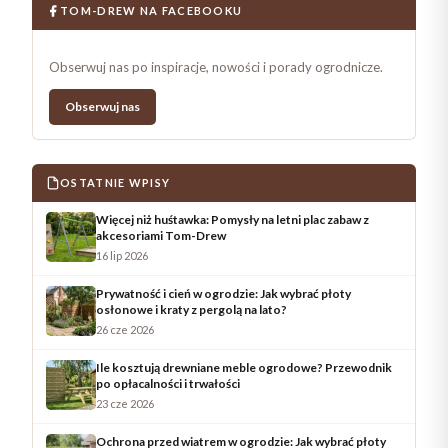
TOM-DREW NA FACEBOOKU
Obserwuj nas po inspiracje, nowości i porady ogrodnicze.
Obserwuj nas
OSTATNIE WPISY
Więcej niż huśtawka: Pomysły na letni plac zabaw z
akcesoriami Tom-Drew
16 lip 2026
Prywatność i cień w ogrodzie: Jak wybrać płoty
osłonowe i kraty z pergolą na lato?
26 cze 2026
Ile kosztują drewniane meble ogrodowe? Przewodnik
po opłacalności i trwałości
23 cze 2026
Ochrona przed wiatrem w ogrodzie: Jak wybrać płoty