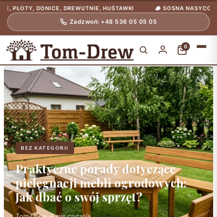
OTY, DONICE, DREWUTNIE, HUŚTAWKI
🪵 SOSNA NASYCONA CIŚNIE
Zadzwoń: +48 536 05 05 05
0
BEZ KATEGORII
Praktyczne porady dotyczące
pielęgnacji mebli ogrodowych:
Jak dbać o swój sprzęt?
Tom-Drew
·
·
4 min czytania