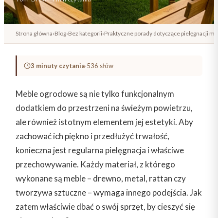
Strona główna
›
Blog
›
Bez kategorii
›
Praktyczne porady dotyczące pielęgnacji m
3 minuty czytania
·
536 słów
Meble ogrodowe są nie tylko funkcjonalnym
dodatkiem do przestrzeni na świeżym powietrzu,
ale również istotnym elementem jej estetyki. Aby
zachować ich piękno i przedłużyć trwałość,
konieczna jest regularna pielęgnacja i właściwe
przechowywanie. Każdy materiał, z którego
wykonane są meble – drewno, metal, rattan czy
tworzywa sztuczne – wymaga innego podejścia. Jak
zatem właściwie dbać o swój sprzęt, by cieszyć się