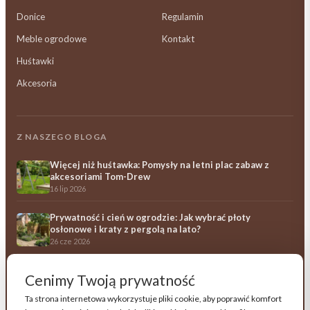
Donice
Regulamin
Meble ogrodowe
Kontakt
Huśtawki
Akcesoria
Z NASZEGO BLOGA
Więcej niż huśtawka: Pomysły na letni plac zabaw z
akcesoriami Tom-Drew
16 lip 2026
Prywatność i cień w ogrodzie: Jak wybrać płoty
osłonowe i kraty z pergolą na lato?
26 cze 2026
Ile kosztują drewniane meble ogrodowe? Przewodnik
Cenimy Twoją prywatność
po opłacalności i trwałości
23 cze 2026
Ta strona internetowa wykorzystuje pliki cookie, aby poprawić komfort