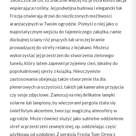
180x220x58 cm, to znacznie więcej niż prosta konstrukcja
wspierająca rośliny. Jej podwójna budowa i elegancki łuk
Frezja otwierają drzwi do niezliczonych możliwości
aranżacyjnych w Twoim ogrodzie. Pomyśl o niej jako o
majestatycznym wejściu do tajemniczego zakątka, ramie
dla bujnej ściany róż pnących lub uroczej bramie
prowadzącej do strefy relaksu z leżakami. Możesz
wykorzystać jej przestrzeń do stworzenia zielonego
tunelu, który latem zapewni przyjemny cień, idealny do
popołudniowej sjesty z książką. Nieoczywiste
zastosowania obejmują także stworzenie tła dla
plenerowych uroczystości, takich jak kameralne przyjęcia
czy sesje zdjęciowe. Zamocuj na niej delikatne lampki
solarne lub lampiony, by wieczorami pergola stała się
świetlistym akcentem, tworząc magiczną atmosferę w
ogrodzie. Może również służyć jako subtelne oddzielenie
stref w przestrzeni zewnętrznej, np. oddzielając część
użytkową od ozdobnej. Z pergolą Frezja Tom-Drew z