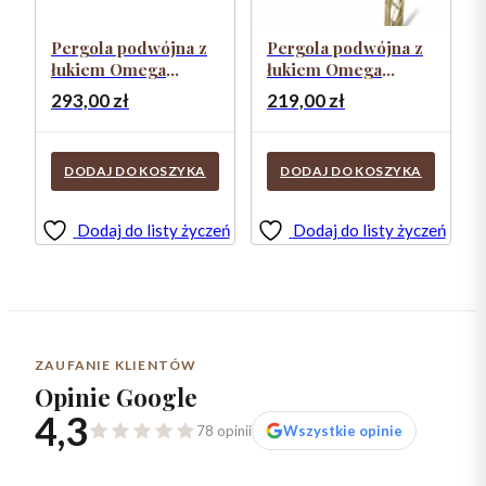
Pergola podwójna z
Pergola podwójna z
łukiem Omega
łukiem Omega
Frezja + szpice
Frezja
293,00
zł
219,00
zł
DODAJ DO KOSZYKA
DODAJ DO KOSZYKA
Dodaj do listy życzeń
Dodaj do listy życzeń
ZAUFANIE KLIENTÓW
Opinie Google
4,3
78 opinii
Wszystkie opinie