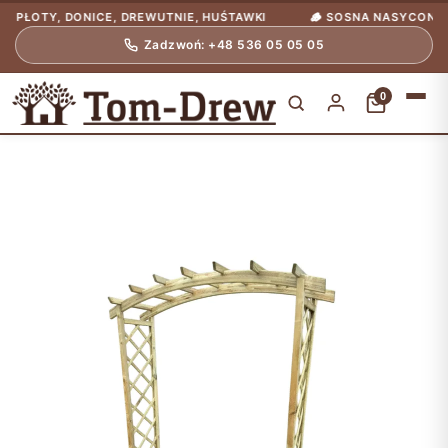
TY, DONICE, DREWUTNIE, HUŚTAWKI
🪵 SOSNA NASYCONA CIŚNIE
Zadzwoń: +48 536 05 05 05
0