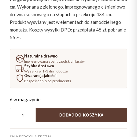
cm. Wykonana z zielonego, impregnowanego ciśnieniowo
drewna sosnowego na słupach o przekroju 4×4 cm.
Produkt wysyłany jest w elementach do samodzielnego
montażu. Koszty wysyłki DPD: przedpłata 45 zł, pobranie
55 zł.
Naturalne drewno
Impregnowana sosna z polskich lasów
Szybka dostawa
Wysyłka w 1–3 dni robocze
Gwarancja jakości
Bezpośrednio od producenta
6 w magazynie
ilość
DODAJ DO KOSZYKA
Pergola
podwójna
z
SKU:
PERGOLA FREZJA