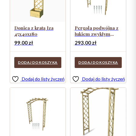
Donica z kratą Iza
Pergola podwójna z
45x40x180
łukiem zwykłym
Frezja + szpice
99,00
zł
293,00
zł
DODAJ DO KOSZYKA
DODAJ DO KOSZYKA
Dodaj do listy życzeń
Dodaj do listy życzeń