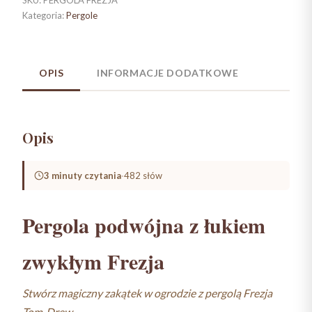
łukiem
Kategoria:
Pergole
zwykłym
Frezja
OPIS
INFORMACJE DODATKOWE
Opis
3 minuty czytania
·
482 słów
Pergola podwójna z łukiem
zwykłym Frezja
Stwórz magiczny zakątek w ogrodzie z pergolą Frezja
Tom-Drew.