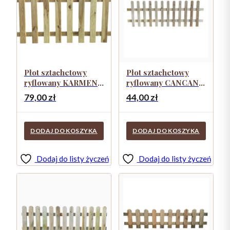
Płot sztachetowy
Płot sztachetowy
ryflowany KARMEN
ryflowany CANCAN
80×180
60×180
79,00
zł
44,00
zł
DODAJ DO KOSZYKA
DODAJ DO KOSZYKA
Dodaj do listy życzeń
Dodaj do listy życzeń