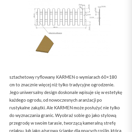
sztachetowy ryflowany KARMEN o wymiarach 60×180
cm to znacznie więcej niż tylko tradycyjne ogrodzenie.
Jego uniwersalny design doskonale wpisuje się w estetykę
każdego ogrodu, od nowoczesnych aranżacji po
rustykalne zakątki. Ale KARMEN może posłużyć nie tylko
do wyznaczania granic. Wyobraź sobie go jako stylową
przegrodę w swoim tarasie, tworzącą kameralną strefę
relaksu, lub jako ażurową ściankę dla pnących roślin, która