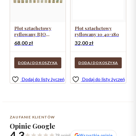
Płot sztachetowy
Płot sztachetowy
ryflowany BJO
ryflowany 10 40×180
60×180
68,00
zł
32,00
zł
DODAJ DO KOSZYKA
DODAJ DO KOSZYKA
Dodaj do listy życzeń
Dodaj do listy życzeń
ZAUFANIE KLIENTÓW
Opinie Google
4,3
78 opinii
Wszystkie opinie