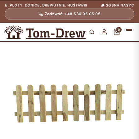
PŁOTY, DONICE, DREWUTNIE, HUŚTAWKI
🪵 SOSNA NASYCONA CIŚN
Zadzwoń: +48 536 05 05 05
0