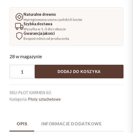
Naturalne drewno
Impregnowana sosna z polskich lasów
Szybka dostawa
Wysyłka w 1–3 dni robocze
Gwarancja jakości
Bezpośrednio od producenta
28 w magazynie
ilość
DODAJ DO KOSZYKA
Płot
sztachetowy
ryflowany
SKU:
PŁOT KARMEN 60
KARMEN
Kategoria:
Płoty sztachetowe
60x180
OPIS
INFORMACJE DODATKOWE