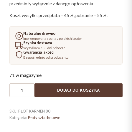
przedmioty wyłącznie z danego ogłoszenia.
Koszt wysyłki: przedpłata – 45 zł, pobranie – 55 zł.
Naturalne drewno
Impregnowana sosna z polskich lasów
Szybka dostawa
Wysyłka w 1–3 dni robocze
Gwarancja jakości
Bezpośrednio od producenta
71 w magazynie
ilość
DODAJ DO KOSZYKA
Płot
sztachetowy
ryflowany
SKU:
PŁOT KARMEN 80
KARMEN
Kategoria:
Płoty sztachetowe
80x180