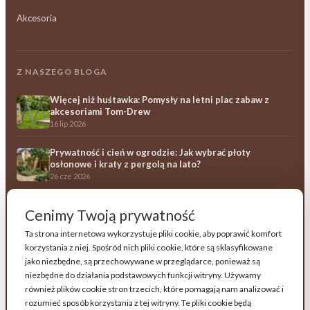
Akcesoria
Z NASZEGO BLOGA
Więcej niż huśtawka: Pomysły na letni plac zabaw z
akcesoriami Tom-Drew
16 lip 2026
Prywatność i cień w ogrodzie: Jak wybrać płoty
osłonowe i kraty z pergolą na lato?
26 cze 2026
Ile kosztują drewniane meble ogrodowe? Przewodnik
Cenimy Twoją prywatność
po opłacalności i trwałości
23 cze 2026
Ta strona internetowa wykorzystuje pliki cookie, aby poprawić komfort
korzystania z niej. Spośród nich pliki cookie, które są sklasyfikowane
Wszystkie artykuły →
jako niezbędne, są przechowywane w przeglądarce, ponieważ są
niezbędne do działania podstawowych funkcji witryny. Używamy
również plików cookie stron trzecich, które pomagają nam analizować i
Obserwuj Tom-Drew na Facebooku
rozumieć sposób korzystania z tej witryny. Te pliki cookie będą