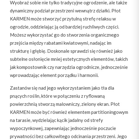
Wyobraź sobie nie tylko tradycyjne ogrodzenie, ale także
dynamiczny podział przestrzeni wewnątrz działki. Płot
KARMEN może stworzyć przytulną strefę relaksu w
ogrodzie, oddzielając ją od bardziej ruchliwych części.
Możesz wykorzystać go do stworzenia organicznego
przejścia między rabatami kwiatowymi, nadając im
strukturę i głębię. Doskonale sprawdzi się również jako
subtelne osłonięcie mniej estetycznych elementów, takich
jak kompostownik czy narzędzia ogrodnicze, jednocześnie
wprowadzając element porządku i harmonii.
Zastanów się nad jego wykorzystaniem jako tła dla
pnących roślin, które w połączeniu z ryflowaną
powierzchnią stworzą malowniczy, zielony ekran. Płot
KARMEN może być również elementem partitioningowym
na tarasie, wydzielając kącik jadalny od strefy
wypoczynkowej, zapewniając jednocześnie poczucie
prywatności bez całkowitego odcinania przestrzeni. Jego