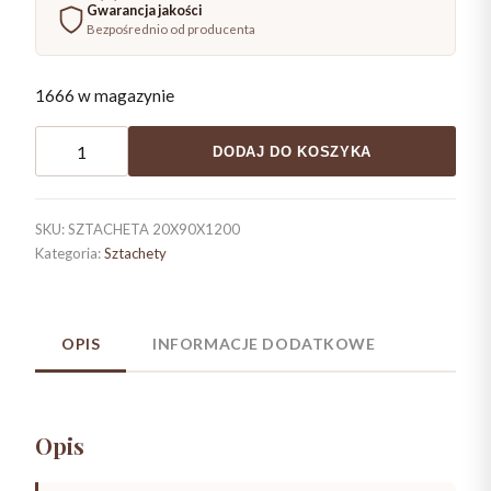
Gwarancja jakości
Bezpośrednio od producenta
1666 w magazynie
ilość
DODAJ DO KOSZYKA
Sztacheta
20x90x1200
zaokrąglona
SKU:
SZTACHETA 20X90X1200
gładka
Kategoria:
Sztachety
OPIS
INFORMACJE DODATKOWE
Opis