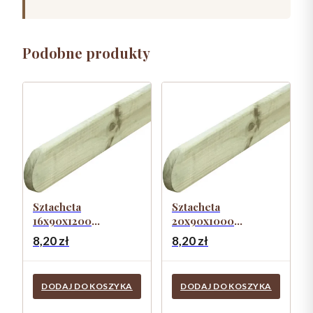
Podobne produkty
Sztacheta
Sztacheta
16x90x1200
20x90x1000
zaokrąglona gładka
zaokrąglona gładka
8,20
zł
8,20
zł
DODAJ DO KOSZYKA
DODAJ DO KOSZYKA