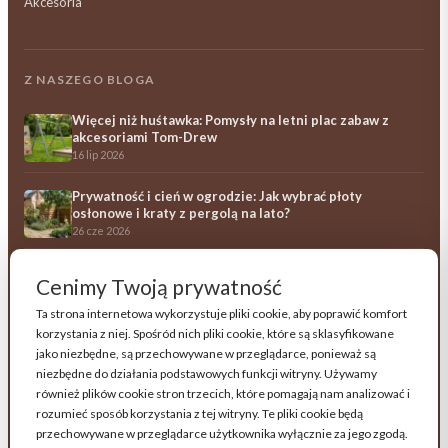
Akcesoria
Z NASZEGO BLOGA
Więcej niż huśtawka: Pomysły na letni plac zabaw z
akcesoriami Tom-Drew
16 lip 2026
Prywatność i cień w ogrodzie: Jak wybrać płoty
osłonowe i kraty z pergolą na lato?
26 cze 2026
Ile kosztują drewniane meble ogrodowe? Przewodnik
Cenimy Twoją prywatność
po opłacalności i trwałości
23 cze 2026
Ta strona internetowa wykorzystuje pliki cookie, aby poprawić komfort
korzystania z niej. Spośród nich pliki cookie, które są sklasyfikowane
Wszystkie artykuły →
jako niezbędne, są przechowywane w przeglądarce, ponieważ są
niezbędne do działania podstawowych funkcji witryny. Używamy
również plików cookie stron trzecich, które pomagają nam analizować i
Obserwuj Tom-Drew na Facebooku
rozumieć sposób korzystania z tej witryny. Te pliki cookie będą
przechowywane w przeglądarce użytkownika wyłącznie za jego zgodą.