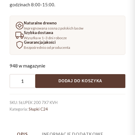
godzinach 8:00-15:00.
Naturalne drewno
Impregnowana sosna z polskich lasów
Szybka dostawa
Wysyłka w 1–3 dni robocze
Gwarancja jakości
Bezpośrednio od producenta
948 w magazynie
ilość
DODAJ DO KOSZYKA
Słupek
7x7x200
C24
SKU:
SŁUPEK 200 7X7 KVH
konstrukcyjny
Kategoria:
Słupki C24
kantówka
OPIS
INFORMACJE DODATKOWE