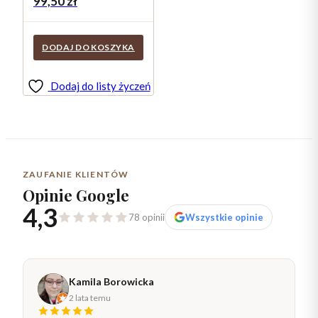
99,50
zł
DODAJ DO KOSZYKA
Dodaj do listy życzeń
ZAUFANIE KLIENTÓW
Opinie Google
4,3
78 opinii
Wszystkie opinie
Kamila Borowicka
2 lata temu