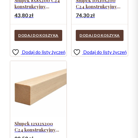
Słupek 8x8x200 C24
Słupek 10x10x200
konstrukcyjny
C24 konstrukcyjny
kantówka
kantówka
43,80
zł
74,30
zł
DODAJ DO KOSZYKA
DODAJ DO KOSZYKA
Dodaj do listy życzeń
Dodaj do listy życzeń
Słupek 12x12x200
C24 konstrukcyjny
kantówka