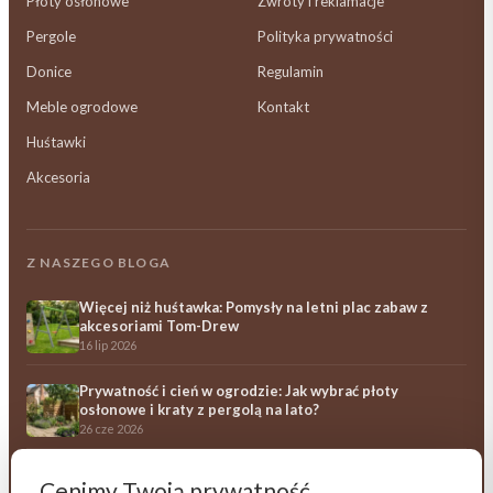
Płoty osłonowe
Zwroty i reklamacje
Pergole
Polityka prywatności
Donice
Regulamin
Meble ogrodowe
Kontakt
Huśtawki
Akcesoria
Z NASZEGO BLOGA
Więcej niż huśtawka: Pomysły na letni plac zabaw z
akcesoriami Tom-Drew
16 lip 2026
Prywatność i cień w ogrodzie: Jak wybrać płoty
osłonowe i kraty z pergolą na lato?
26 cze 2026
Ile kosztują drewniane meble ogrodowe? Przewodnik
Cenimy Twoją prywatność
po opłacalności i trwałości