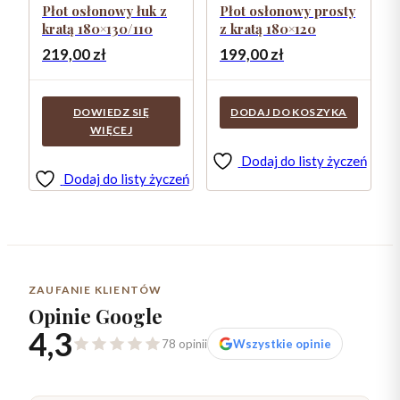
Płot osłonowy łuk z
Płot osłonowy prosty
kratą 180×130/110
z kratą 180×120
219,00
zł
199,00
zł
DOWIEDZ SIĘ
DODAJ DO KOSZYKA
WIĘCEJ
Dodaj do listy życzeń
Dodaj do listy życzeń
ZAUFANIE KLIENTÓW
Opinie Google
4,3
78 opinii
Wszystkie opinie