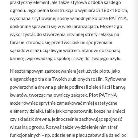
praktyczny element, ale także stylowa ozdoba każdego
ogrodu. Jego pełna konstrukcja o wymiarach 180×180 cm,
wykonana z ryflowanej sosny w modnym kolorze PATYNA,
doskonale sprawdzi się w wielu aranżacjach. Możesz go
wykorzystać do stworzenia intymnej strefy relaksu na
tarasie, chroniąc się przed wścibskimi spojrzeniami
sąsiadów oraz uciążliwym wiatrem. Stanowi doskonałą
barierę, wprowadzając spokój i ciszę do Twojego azylu.
Niesztampowym zastosowaniem jest użycie płotu jako
eleganckiego tła dla Twoich ulubionych roślin. Ryflowana
powierzchnia drewna pięknie podkreśli zieleń liści i barwę
kwiatów, tworząc malowniczy zakątek. Płot PATYNA
może również sprytnie zamaskować mniej estetyczne
elementy działki, takie jak kompostownik, kosze na śmieci
czy składzik drewna, jednocześnie zachowując spójność
wizualną ogrodu. Rozważ także wydzielenie nim stref
funkcjonalnych – np. oddzielenie placu zabaw dla dzieci od