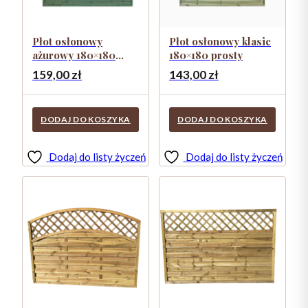
Płot osłonowy
Płot osłonowy klasic
ażurowy 180×180
180×180 prosty
PATYNA
159,00
zł
143,00
zł
DODAJ DO KOSZYKA
DODAJ DO KOSZYKA
Dodaj do listy życzeń
Dodaj do listy życzeń