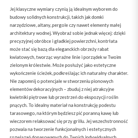
Jej klasyczne wymiary czynią ją idealnym wyborem do
budowy solidnych konstrukcji, takich jak domki
narzędziowe, altany, pergole czy nawet elementy małej
architektury wodnej. Wyobraź sobie jednak więcej: dzięki
precyzyjnej obróbce i gładkiej powierzchni, kontrłata
może stać się bazą dla eleganckich obrzeży rabat
kwiatowych, tworząc wyraźne linie i porządek w Twoim
zielonym królestwie. Może posłużyć jako estetyczne
wykończenie ścieżek, podkreślając ich naturalny charakter.
Nie zapomnij o potencjale w stworzeniu pionowych
elementów dekoracyjnych – zbuduj z niej atrakcyjne
kwietniki piętrowe lub przestrzeń do ekspozycji roślin
pnących. To idealny materiał na konstrukcję podestu
tarasowego, na którym będziesz pić poranną kawę lub
wieczorem relaksować się przy grillu. Jej wszechstronność
pozwala na tworzenie funkcjonalnych i estetycznych
rozwiązań dopasowanych do Twoich indywidualnych