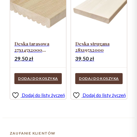
Deska tarasowa
Deska strugana
27x145x2000
28x195x2000
strugana ryflowana
29,50
zł
39,50
zł
DODAJ DO KOSZYKA
DODAJ DO KOSZYKA
Dodaj do listy życzeń
Dodaj do listy życzeń
ZAUFANIE KLIENTÓW