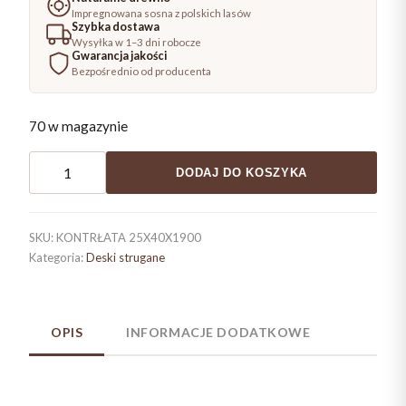
Impregnowana sosna z polskich lasów
Szybka dostawa
Wysyłka w 1–3 dni robocze
Gwarancja jakości
Bezpośrednio od producenta
70 w magazynie
ilość
DODAJ DO KOSZYKA
Kontrłata
deska
strugana
SKU:
KONTRŁATA 25X40X1900
25x40x1900
Kategoria:
Deski strugane
OPIS
INFORMACJE DODATKOWE