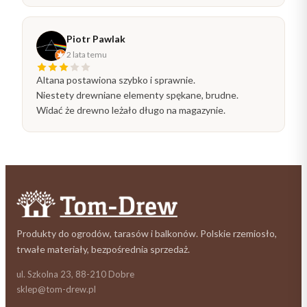
Piotr Pawlak
2 lata temu
Altana postawiona szybko i sprawnie.
Niestety drewniane elementy spękane, brudne.
Widać że drewno leżało długo na magazynie.
Produkty do ogrodów, tarasów i balkonów. Polskie rzemiosło,
trwałe materiały, bezpośrednia sprzedaż.
ul. Szkolna 23, 88-210 Dobre
sklep@tom-drew.pl