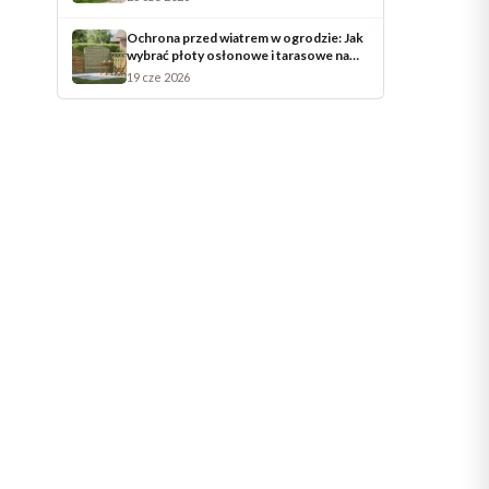
Ochrona przed wiatrem w ogrodzie: Jak
wybrać płoty osłonowe i tarasowe na
letnie dni?
19 cze 2026