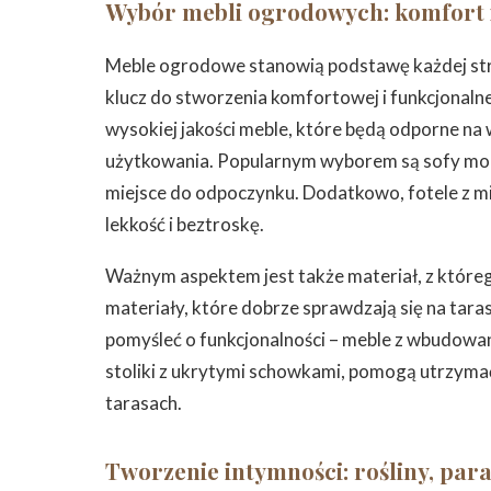
Wybór mebli ogrodowych: komfort 
Meble ogrodowe stanowią podstawę każdej str
klucz do stworzenia komfortowej i funkcjonaln
wysokiej jakości meble, które będą odporne n
użytkowania. Popularnym wyborem są sofy mod
miejsce do odpoczynku. Dodatkowo, fotele z m
lekkość i beztroskę.
Ważnym aspektem jest także materiał, z które
materiały, które dobrze sprawdzają się na taras
pomyśleć o funkcjonalności – meble z wbudowa
stoliki z ukrytymi schowkami, pomogą utrzymać
tarasach.
Tworzenie intymności: rośliny, par