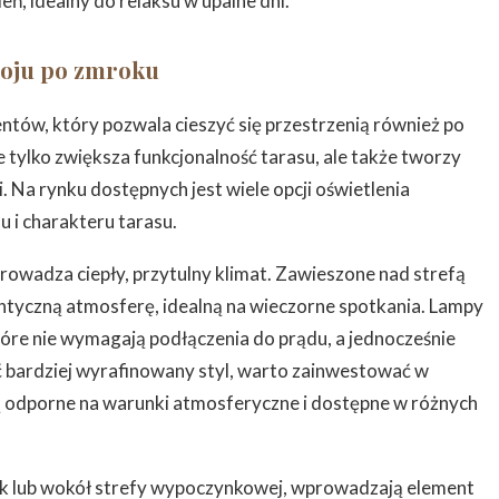
ń, idealny do relaksu w upalne dni.
roju po zmroku
ntów, który pozwala cieszyć się przestrzenią również po
 tylko zwiększa funkcjonalność tarasu, ale także tworzy
. Na rynku dostępnych jest wiele opcji oświetlenia
 i charakteru tarasu.
rowadza ciepły, przytulny klimat. Zawieszone nad strefą
tyczną atmosferę, idealną na wieczorne spotkania. Lampy
które nie wymagają podłączenia do prądu, a jednocześnie
ć bardziej wyrafinowany styl, warto zainwestować w
ą odporne na warunki atmosferyczne i dostępne w różnych
k lub wokół strefy wypoczynkowej, wprowadzają element