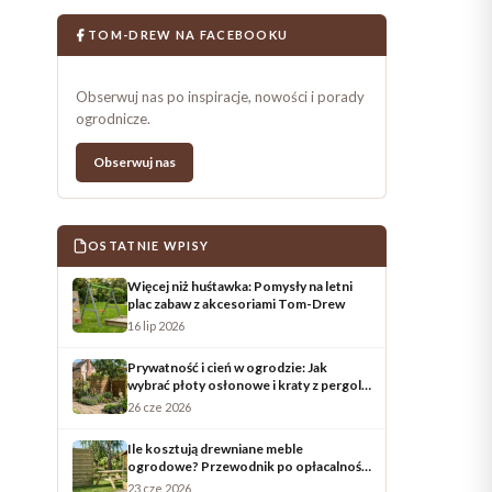
TOM-DREW NA FACEBOOKU
Obserwuj nas po inspiracje, nowości i porady
ogrodnicze.
Obserwuj nas
OSTATNIE WPISY
Więcej niż huśtawka: Pomysły na letni
plac zabaw z akcesoriami Tom-Drew
16 lip 2026
Prywatność i cień w ogrodzie: Jak
wybrać płoty osłonowe i kraty z pergolą
na lato?
26 cze 2026
Ile kosztują drewniane meble
ogrodowe? Przewodnik po opłacalności
i trwałości
23 cze 2026