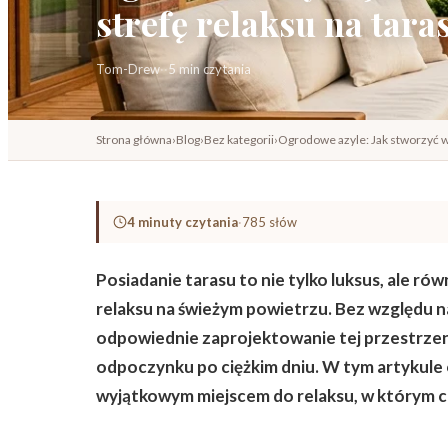
strefę relaksu na tara
Tom-Drew
·
·
5 min czytania
Strona główna
›
Blog
›
Bez kategorii
›
Ogrodowe azyle: Jak stworzyć 
4 minuty czytania
·
785 słów
Posiadanie tarasu to nie tylko luksus, ale r
relaksu na świeżym powietrzu. Bez względu na
odpowiednie zaprojektowanie tej przestrzeni
odpoczynku po ciężkim dniu. W tym artykule o
wyjątkowym miejscem do relaksu, w którym chę