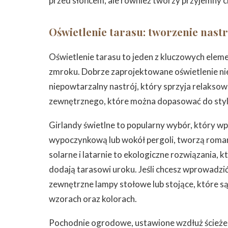
przed słońcem, ale również tworzy przyjemny cie
Oświetlenie tarasu: tworzenie nast
Oświetlenie tarasu to jeden z kluczowych eleme
zmroku. Dobrze zaprojektowane oświetlenie nie
niepowtarzalny nastrój, który sprzyja relaksowi
zewnętrznego, które można dopasować do stylu
Girlandy świetlne to popularny wybór, który wp
wypoczynkową lub wokół pergoli, tworzą roman
solarne i latarnie to ekologiczne rozwiązania, 
dodają tarasowi uroku. Jeśli chcesz wprowadzi
zewnętrzne lampy stołowe lub stojące, które s
wzorach oraz kolorach.
Pochodnie ogrodowe, ustawione wzdłuż ścieże