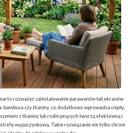
ci, warto rozważyć zainstalowanie parawanów lub ekranów
 bambusa czy tkaniny, co dodatkowo wprowadza ciepły,
aszeniem z tkaniny lub roślin pnących tworzą efektowną i
 strefę wypoczynkową. Takie rozwiązanie nie tylko chroni