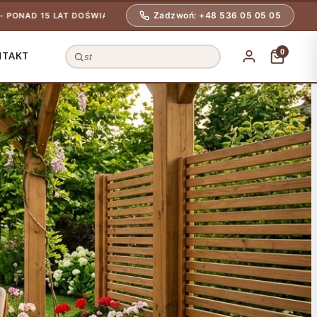
Zadzwoń: +48 536 05 05 05
 DOŚWIADCZENIA
🚚 BEZPIECZNA DOSTAWA NA TERENIE CAŁEJ POL
0
NTAKT
Szukaj
produktów