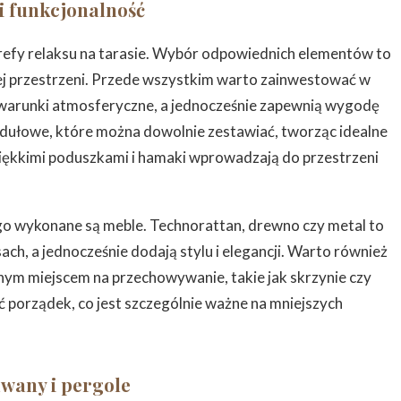
i funkcjonalność
efy relaksu na tarasie. Wybór odpowiednich elementów to
ej przestrzeni. Przede wszystkim warto zainwestować w
a warunki atmosferyczne, a jednocześnie zapewnią wygodę
ułowe, które można dowolnie zestawiać, tworząc idealne
iękkimi poduszkami i hamaki wprowadzają do przestrzeni
go wykonane są meble. Technorattan, drewno czy metal to
ach, a jednocześnie dodają stylu i elegancji. Warto również
nym miejscem na przechowywanie, takie jak skrzynie czy
 porządek, co jest szczególnie ważne na mniejszych
awany i pergole