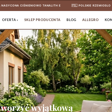
IENIOWO TANALITH E
🇵🇱 POLSKIE RZEMIOSŁO - PONAD 15 LAT
OFERTA
SKLEP PRODUCENTA
BLOG
ALLEGRO
KO
stworzyć wyjątkową