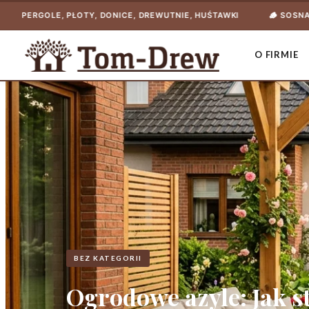
ŁOTY, DONICE, DREWUTNIE, HUŚTAWKI
🪵 SOSNA NASYCONA CIŚN
O FIRMIE
BEZ KATEGORII
Ogrodowe azyle: Jak 