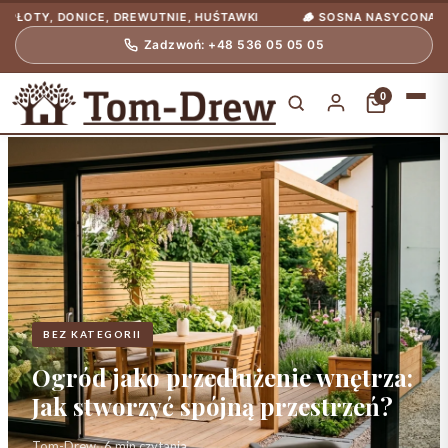
 DONICE, DREWUTNIE, HUŚTAWKI
🪵 SOSNA NASYCONA CIŚNIENIO
Zadzwoń: +48 536 05 05 05
0
BEZ KATEGORII
Ogród jako przedłużenie wnętrza:
Jak stworzyć spójną przestrzeń?
Tom-Drew
·
·
6 min czytania