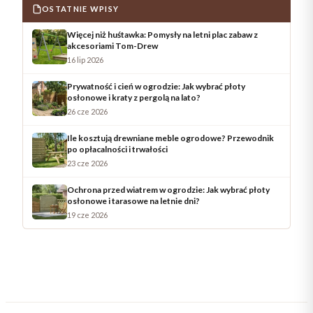
OSTATNIE WPISY
Więcej niż huśtawka: Pomysły na letni plac zabaw z
akcesoriami Tom-Drew
16 lip 2026
Prywatność i cień w ogrodzie: Jak wybrać płoty
osłonowe i kraty z pergolą na lato?
26 cze 2026
Ile kosztują drewniane meble ogrodowe? Przewodnik
po opłacalności i trwałości
23 cze 2026
Ochrona przed wiatrem w ogrodzie: Jak wybrać płoty
osłonowe i tarasowe na letnie dni?
19 cze 2026