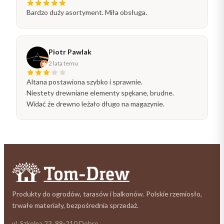
Bardzo duży asortyment. Miła obsługa.
Piotr Pawlak
2 lata temu
Altana postawiona szybko i sprawnie.
Niestety drewniane elementy spękane, brudne.
Widać że drewno leżało długo na magazynie.
Produkty do ogrodów, tarasów i balkonów. Polskie rzemiosło,
trwałe materiały, bezpośrednia sprzedaż.
ul. Szkolna 23, 88-210 Dobre