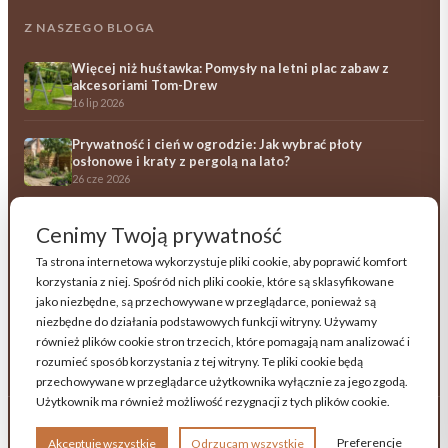
Z NASZEGO BLOGA
Więcej niż huśtawka: Pomysły na letni plac zabaw z
akcesoriami Tom-Drew
16 lip 2026
Prywatność i cień w ogrodzie: Jak wybrać płoty
osłonowe i kraty z pergolą na lato?
26 cze 2026
Ile kosztują drewniane meble ogrodowe? Przewodnik
Cenimy Twoją prywatność
po opłacalności i trwałości
23 cze 2026
Ta strona internetowa wykorzystuje pliki cookie, aby poprawić komfort
korzystania z niej. Spośród nich pliki cookie, które są sklasyfikowane
Wszystkie artykuły →
jako niezbędne, są przechowywane w przeglądarce, ponieważ są
niezbędne do działania podstawowych funkcji witryny. Używamy
również plików cookie stron trzecich, które pomagają nam analizować i
Obserwuj Tom-Drew na Facebooku
rozumieć sposób korzystania z tej witryny. Te pliki cookie będą
przechowywane w przeglądarce użytkownika wyłącznie za jego zgodą.
Użytkownik ma również możliwość rezygnacji z tych plików cookie.
© 2026 TOMDREW — Wszelkie prawa zastrzeżone
Preferencje
Akceptuję wszystkie
Odrzucam wszystkie